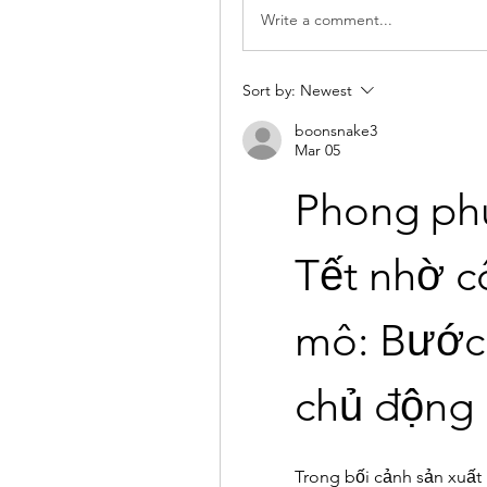
Write a comment...
Sort by:
Newest
boonsnake3
Mar 05
Phong phú
Tết nhờ c
mô: Bước 
chủ động
Trong bối cảnh sản xuấ