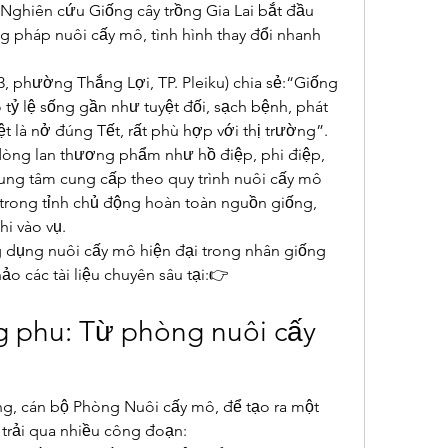
 Nghiên cứu Giống cây trồng Gia Lai bắt đầu 
pháp nuôi cấy mô, tình hình thay đổi nhanh 
, phường Thắng Lợi, TP. Pleiku) chia sẻ:“Giống 
tỷ lệ sống gần như tuyệt đối, sạch bệnh, phát 
ệt là nở đúng Tết, rất phù hợp với thị trường”.
dòng lan thương phẩm như hồ điệp, phi điệp, 
ng tâm cung cấp theo quy trình nuôi cấy mô 
 trong tỉnh chủ động hoàn toàn nguồn giống, 
i vào vụ.
 dụng nuôi cấy mô hiện đại trong nhân giống 
cây trồng, có thể tham khảo các tài liệu chuyên sâu tại:👉 
g phu: Từ phòng nuôi cấy 
, cán bộ Phòng Nuôi cấy mô, để tạo ra một 
 trải qua nhiều công đoạn: