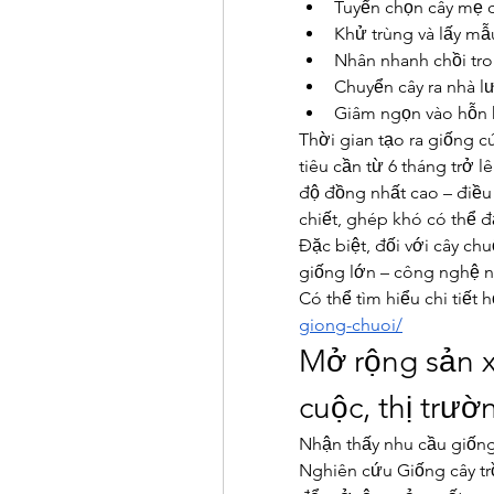
Tuyển chọn cây mẹ c
Khử trùng và lấy m
Nhân nhanh chồi tr
Chuyển cây ra nhà lư
Giâm ngọn vào hỗn h
Thời gian tạo ra giống c
tiêu cần từ 6 tháng trở l
độ đồng nhất cao – điều
chiết, ghép khó có thể 
Đặc biệt, đối với cây chu
giống lớn – công nghệ n
Có thể tìm hiểu chi tiết h
giong-chuoi/
Mở rộng sản x
cuộc, thị trư
Nhận thấy nhu cầu giống
Nghiên cứu Giống cây trồ