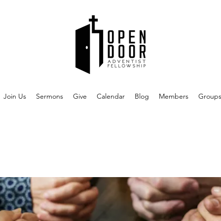
Join Us
Sermons
Give
Calendar
Blog
Members
Group