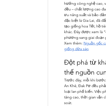
hướng công nghệ cao, v
đều – chất lượng cao đan
ưu năng suất và bảo đảm
đặc biệt là Gia Lai, đã
tạo giống hoa Tết, hồ tiê
khác. Đây được xem là “
phương sang giai đoạn p
Xem thêm: 
Nguồn gốc cây
giống dừa sáp
Đột phá từ kh
thế nguồn cu
Trước đây, mỗi khi bước 
An Khê, Đak Pơ đều phải
loại lan phổ biến. Việc p
tăng cao, thời gian vận 
soát.