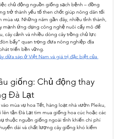
iệc chủ động nguồn giống sạch bệnh – đồng 
g trở thành yếu tố then chốt giúp nông dân tối 
 mùa vụ. Những năm gần đây, nhiều tỉnh thành, 
 đẩy mạnh ứng dụng công nghệ nuôi cấy mô để 
u, cây cảnh và nhiều dòng cây trồng chủ lực 
đòn bẩy” quan trọng đưa nông nghiệp địa 
hát triển bền vững.
 dừa sáp ở Việt Nam và giá trị đặc biệt của 
âu giống: Chủ động thay 
ng Đà Lạt
vào mùa vụ hoa Tết, hàng loạt nhà vườn Pleiku, 
 lên tận Đà Lạt tìm mua giống hoa cúc hoặc các 
hụ thuộc nguồn giống ngoài tỉnh khiến chi phí 
chuyển dài và chất lượng cây giống khó kiểm 