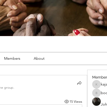
Members
About
Member
kaj
kajal116
the group.
bo
boonsna
15 Views
Joh