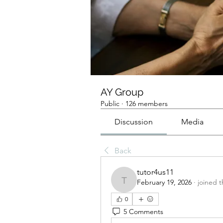
AY Group
Public
·
126 members
Discussion
Media
Back
tutor4us11
February 19, 2026
·
joined 
tutor4us11
0
5 Comments