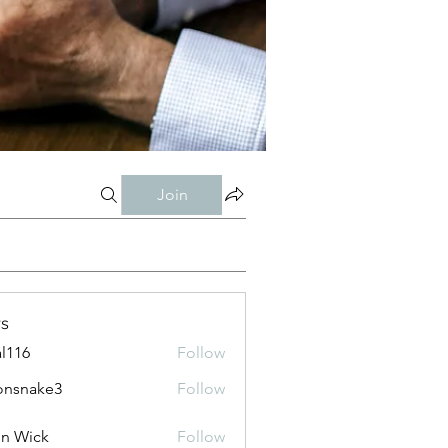
Join
s
al116
Follow
onsnake3
Follow
ke3
n Wick
Follow