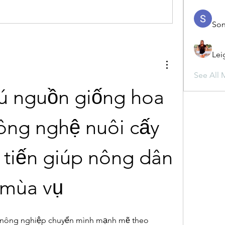
Son
Lei
See All 
 nguồn giống hoa 
ông nghệ nuôi cấy 
tiến giúp nông dân 
 mùa vụ
t nông nghiệp chuyển mình mạnh mẽ theo 