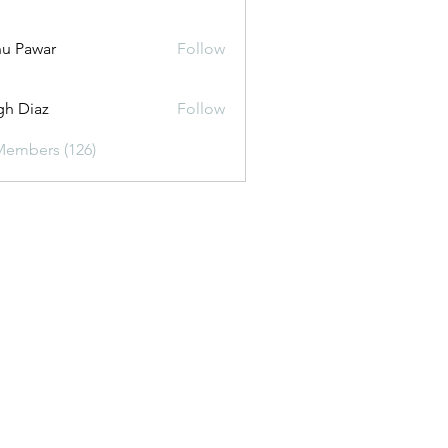
u Pawar
Follow
gh Diaz
Follow
Members (126)