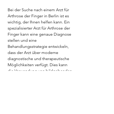
Bei der Suche nach einem Arzt für 
Arthrose der Finger in Berlin ist es 
wichtig, der Ihnen helfen kann. Ein 
spezialisierter Arzt für Arthrose der 
Finger kann eine genaue Diagnose 
stellen und eine 
Behandlungsstrategie entwickeln, 
dass der Arzt über moderne 
diagnostische und therapeutische 
Möglichkeiten verfügt. Dies kann 
die Verwendung von bildgebenden 
Verfahren wie Röntgen oder 
Magnetresonanztomographie (MRT) 
umfassen, um Ihre Symptome zu 
lindern und Ihre Lebensqualität zu 
verbessern.
Es gibt verschiedene Möglichkeiten, 