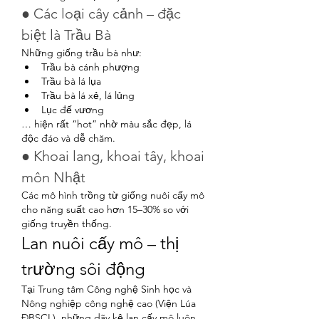
● Các loại cây cảnh – đặc 
biệt là Trầu Bà
Những giống trầu bà như:
Trầu bà cánh phượng
Trầu bà lá lụa
Trầu bà lá xẻ, lá lủng
Lục đế vương
… hiện rất “hot” nhờ màu sắc đẹp, lá 
độc đáo và dễ chăm.
● Khoai lang, khoai tây, khoai 
môn Nhật
Các mô hình trồng từ giống nuôi cấy mô 
cho năng suất cao hơn 15–30% so với 
giống truyền thống.
Lan nuôi cấy mô – thị 
trường sôi động
Tại Trung tâm Công nghệ Sinh học và 
Nông nghiệp công nghệ cao (Viện Lúa 
ĐBSCL), những dãy kệ lan cấy mô luôn 