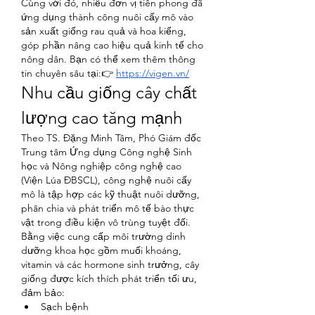
Cùng với đó, nhiều đơn vị tiên phong đã 
ứng dụng thành công nuôi cấy mô vào 
sản xuất giống rau quả và hoa kiểng, 
góp phần nâng cao hiệu quả kinh tế cho 
nông dân. Bạn có thể xem thêm thông 
tin chuyên sâu tại:👉 
https://vigen.vn/
Nhu cầu giống cây chất 
lượng cao tăng mạnh
Theo TS. Đặng Minh Tâm, Phó Giám đốc 
Trung tâm Ứng dụng Công nghệ Sinh 
học và Nông nghiệp công nghệ cao 
(Viện Lúa ĐBSCL), công nghệ nuôi cấy 
mô là tập hợp các kỹ thuật nuôi dưỡng, 
phân chia và phát triển mô tế bào thực 
vật trong điều kiện vô trùng tuyệt đối.
Bằng việc cung cấp môi trường dinh 
dưỡng khoa học gồm muối khoáng, 
vitamin và các hormone sinh trưởng, cây 
giống được kích thích phát triển tối ưu, 
đảm bảo:
Sạch bệnh