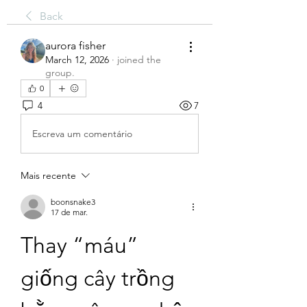
Back
aurora fisher
March 12, 2026
·
joined the
group.
0
4
7
Escreva um comentário
Mais recente
boonsnake3
17 de mar.
Thay “máu” 
giống cây trồng 