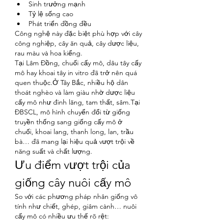
Sinh trưởng mạnh
Tỷ lệ sống cao
Phát triển đồng đều
Công nghệ này đặc biệt phù hợp với cây 
công nghiệp, cây ăn quả, cây dược liệu, 
rau màu và hoa kiểng.
Tại Lâm Đồng, chuối cấy mô, dâu tây cấy 
mô hay khoai tây in vitro đã trở nên quá 
quen thuộc.Ở Tây Bắc, nhiều hộ dân 
thoát nghèo và làm giàu nhờ dược liệu 
cấy mô như đinh lăng, tam thất, sâm.Tại 
ĐBSCL, mô hình chuyển đổi từ giống 
truyền thống sang giống cấy mô ở 
chuối, khoai lang, thanh long, lan, trầu 
bà… đã mang lại hiệu quả vượt trội về 
năng suất và chất lượng.
Ưu điểm vượt trội của 
giống cây nuôi cấy mô
So với các phương pháp nhân giống vô 
tính như chiết, ghép, giâm cành… nuôi 
cấy mô có nhiều ưu thế rõ rệt: