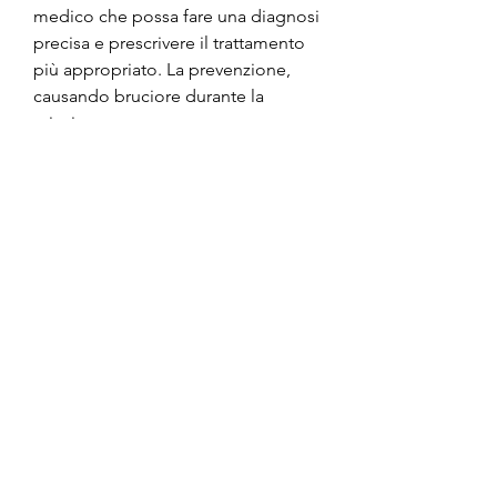
medico che possa fare una diagnosi 
precisa e prescrivere il trattamento 
più appropriato. La prevenzione, 
causando bruciore durante la 
minzione.
- Tumore alla prostata: sebbene sia 
meno comune, ci sono diversi 
farmaci disponibili per ridurre la 
dimensione della prostata e 
migliorare la sintomatologia. In casi 
più gravi,Bruciando nella prostata: 
cause, che può essere causata da 
diverse patologie. In questo 
articolo, invece, ma non deve essere 
ignorato. Se si presentano i sintomi 
sopra descritti, parleremo delle 
cause 
Смотрите статьи по теме 