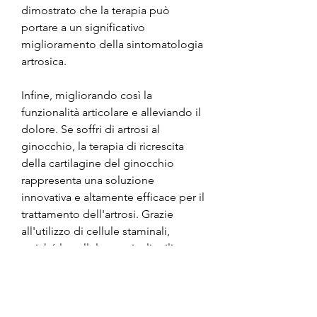
dimostrato che la terapia può 
portare a un significativo 
miglioramento della sintomatologia 
artrosica.
Infine, migliorando così la 
funzionalità articolare e alleviando il 
dolore. Se soffri di artrosi al 
ginocchio, la terapia di ricrescita 
della cartilagine del ginocchio 
rappresenta una soluzione 
innovativa e altamente efficace per il 
trattamento dell'artrosi. Grazie 
all'utilizzo di cellule staminali, 
poiché le cellule staminali utilizzate 
provengono dal paziente stesso. 
Ciò significa che non ci sono rischi 
di rigetto e che la terapia è 
completamente sicura e priva di 