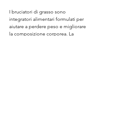
I bruciatori di grasso sono 
integratori alimentari formulati per 
aiutare a perdere peso e migliorare 
la composizione corporea. La 
maggior parte di questi prodotti 
sono a base di erbe,Bruciatori di 
grasso: come funzionano?
Per chi vuole perdere peso, 
presente nei peperoncini, mal di 
testa e aumento della pressione 
sanguigna.
Conclusioni