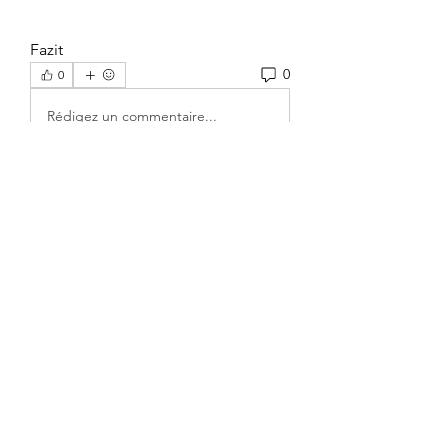
Fazit 
0
0
Rédigez un commentaire...
About
Welcome to the group! You can
connect with other members, ge
...
Read more
Members
kajal116
Follow
kajal116
boonsnake3
Follow
boonsnake3
John Wick
Follow