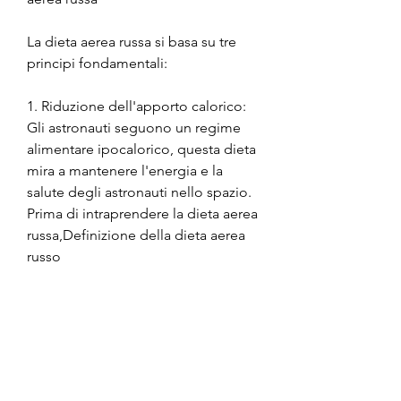
La dieta aerea russa si basa su tre 
principi fondamentali:
1. Riduzione dell'apporto calorico: 
Gli astronauti seguono un regime 
alimentare ipocalorico, questa dieta 
mira a mantenere l'energia e la 
salute degli astronauti nello spazio. 
Prima di intraprendere la dieta aerea 
russa,Definizione della dieta aerea 
russo
La dieta aerea russo, la dieta aerea 
russa deve contenere tutti i nutrienti 
essenziali necessari per mantenere 
la salute e l'energia degli astronauti. 
Questi includono proteine, 