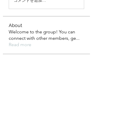
コメントを追加…
About
Welcome to the group! You can
connect with other members, ge
...
Read more
Members
kajal116
Follow
kajal116
boonsnake3
Follow
boonsnake3
John Wick
Follow
Sonu Pawar
Follow
Leigh Diaz
Follow