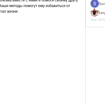
лизма вместе с нами и помоги своему другу 
Son
Наши методы помогут ему избавиться от 
тап жизни.
Lei
See All 