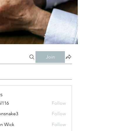
Join
s
al116
Follow
onsnake3
Follow
ke3
n Wick
Follow