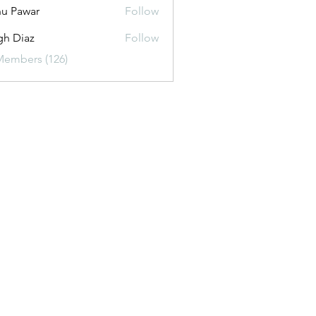
u Pawar
Follow
gh Diaz
Follow
Members (126)