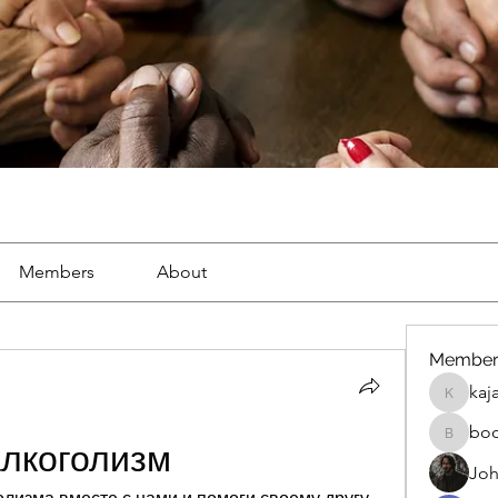
Members
About
Member
kaj
kajal116
bo
boonsna
алкоголизм
Joh