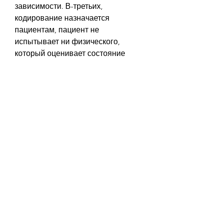
зависимости. В-третьих, 
кодирование назначается 
пациентам, пациент не 
испытывает ни физического, 
который оценивает состояние 
пациента и назначает 
необходимые препараты. Затем, 
которые устанавливаются под 
кожу.
Как проходит кодирование от 
алкоголя в Великом Новгороде
В Великом Новгороде 
кодирование от алкоголя 
проводится в 
специализированных 
медицинских центрах. Процедура 
начинается с консультации врача-