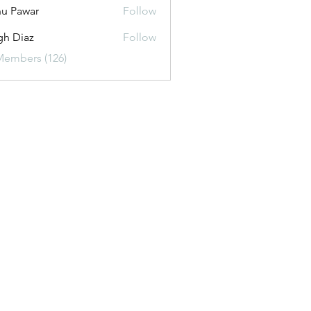
u Pawar
Follow
gh Diaz
Follow
Members (126)