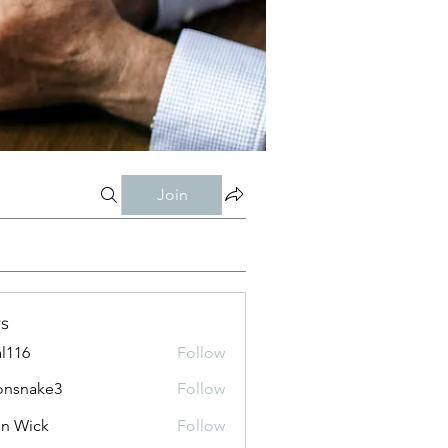
Join
s
al116
Follow
onsnake3
Follow
ke3
n Wick
Follow