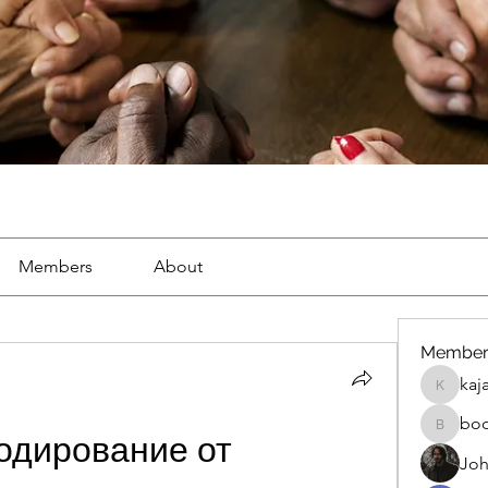
Members
About
Member
kaj
kajal116
bo
boonsna
одирование от 
Joh