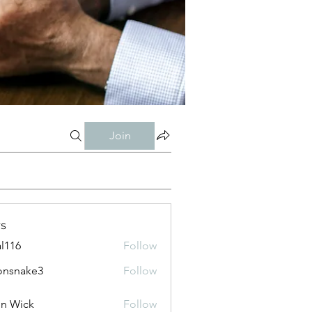
Join
s
al116
Follow
onsnake3
Follow
ke3
n Wick
Follow