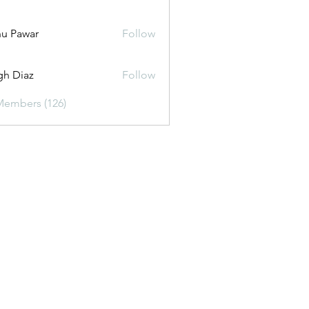
u Pawar
Follow
gh Diaz
Follow
Members (126)