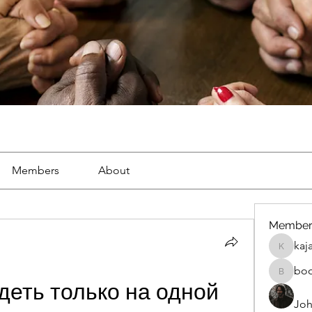
Members
About
Member
kaj
kajal116
bo
boonsna
еть только на одной 
Joh