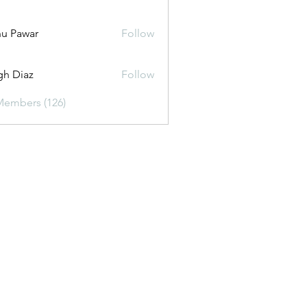
u Pawar
Follow
gh Diaz
Follow
Members (126)