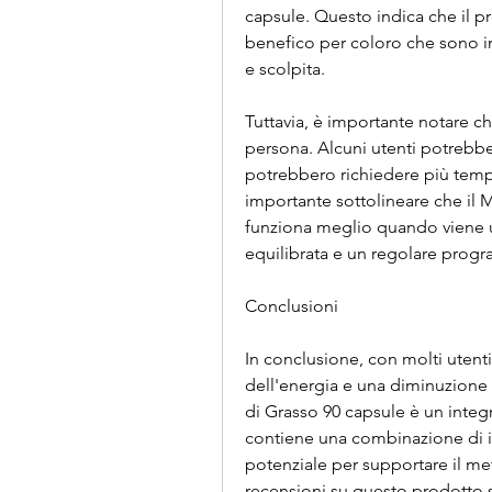
capsule. Questo indica che il p
benefico per coloro che sono int
e scolpita.
Tuttavia, è importante notare che
persona. Alcuni utenti potrebbe
potrebbero richiedere più tempo 
importante sottolineare che il 
funziona meglio quando viene u
equilibrata e un regolare prog
Conclusioni
In conclusione, con molti utent
dell'energia e una diminuzione d
di Grasso 90 capsule è un integ
contiene una combinazione di ing
potenziale per supportare il met
recensioni su questo prodotto 