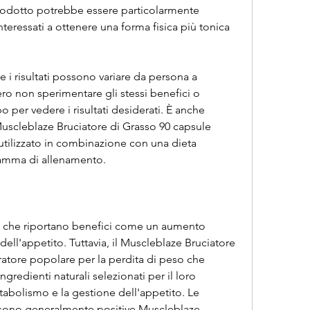
rodotto potrebbe essere particolarmente 
eressati a ottenere una forma fisica più tonica 
 i risultati possono variare da persona a 
ro non sperimentare gli stessi benefici o 
per vedere i risultati desiderati. È anche 
Muscleblaze Bruciatore di Grasso 90 capsule 
tilizzato in combinazione con una dieta 
ramma di allenamento.
i che riportano benefici come un aumento 
ell'appetito. Tuttavia, il Muscleblaze Bruciatore 
ratore popolare per la perdita di peso che 
redienti naturali selezionati per il loro 
abolismo e la gestione dell'appetito. Le 
sono generalmente positive,Muscleblaze 