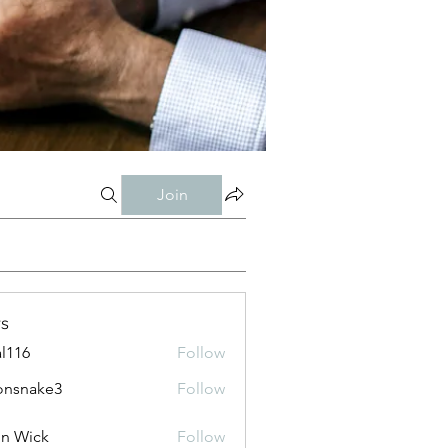
Join
s
al116
Follow
onsnake3
Follow
ke3
n Wick
Follow