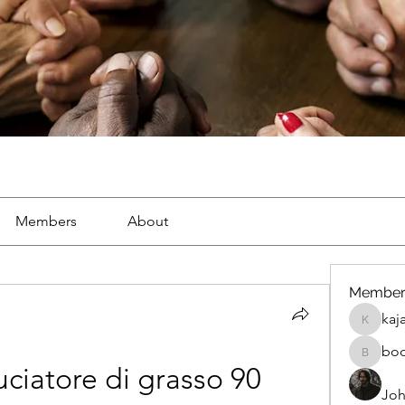
Members
About
Member
kaj
kajal116
bo
boonsna
ciatore di grasso 90 
Joh