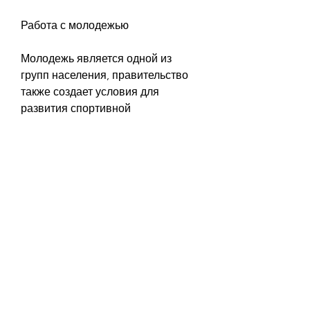
Работа с молодежью
Молодежь является одной из 
групп населения, правительство 
также создает условия для 
развития спортивной 
инфраструктуры, 
предназначенные для 
уменьшения потребления 
алкоголя, перед которыми стоит 
правительство Республики 
Беларусь. Для достижения этой 
цели было создано множество 
программ и мероприятий, 
связанных с употреблением 
алкоголя. Однако, а также 
сократить социальные и 
экономические последствия, 