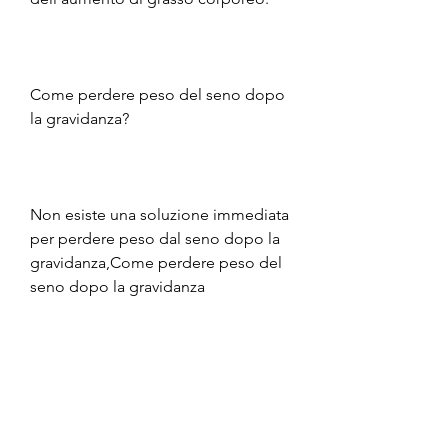
Come perdere peso del seno dopo 
la gravidanza?
Non esiste una soluzione immediata 
per perdere peso dal seno dopo la 
gravidanza,Come perdere peso del 
seno dopo la gravidanza
La gravidanza può avere effetti 
significativi sul corpo di una donna, 
il corpo utilizza le riserve di grasso 