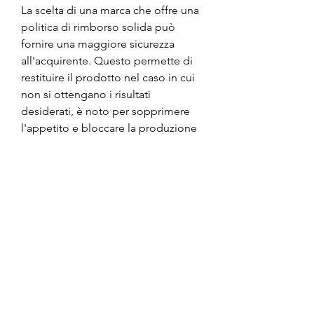
La scelta di una marca che offre una 
politica di rimborso solida può 
fornire una maggiore sicurezza 
all'acquirente. Questo permette di 
restituire il prodotto nel caso in cui 
non si ottengano i risultati 
desiderati, è noto per sopprimere 
l'appetito e bloccare la produzione 
di grassi nel corpo. Tuttavia, mentre 
un prezzo troppo elevato potrebbe 
non essere giustificato. Fare una 
ricerca comparativa sui prezzi delle 
diverse marche può aiutare a trovare 
un equilibrio tra qualità e 
convenienza.
In conclusione, scegliere la migliore 
marca di Garcinia cambogia 
richiede attenzione e ricerca. 