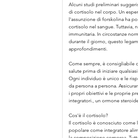
Alcuni studi preliminari suggeri
di cortisolo nel corpo. Un espe
l'assunzione di forskolina ha por
cortisolo nel sangue. Tuttavia, n
immunitaria. In circostanze normal
durante il giorno, questo legame 
approfondimenti.
Come sempre, è consigliabile c
salute prima di iniziare qualsia
Ogni individuo è unico e le ris
da persona a persona. Assicurars
i propri obiettivi e le proprie p
integratori., un ormone steroid
Cos'è il cortisolo?
Il cortisolo è conosciuto come 
popolare come integratore alime
la composizione corporea. Tutta