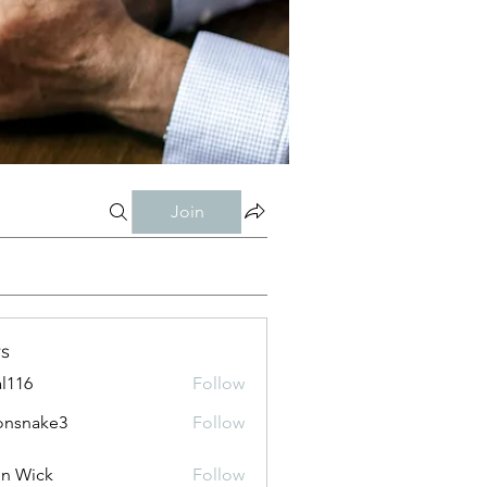
Join
s
al116
Follow
onsnake3
Follow
ke3
n Wick
Follow