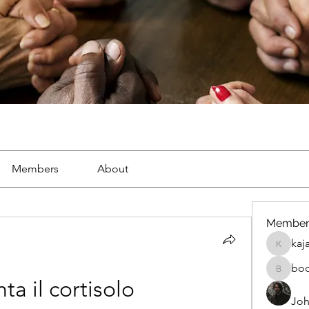
Members
About
Member
kaj
kajal116
bo
boonsna
a il cortisolo
Joh