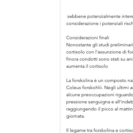
 sebbene potenzialmente interessante, è importante prendere in 
considerazione i potenziali risch
Considerazioni finali
Nonostante gli studi preliminar
cortisolo con l'assunzione di fo
finora condotti sono stati su an
aumenta il cortisolo
La forskolina è un composto natu
Coleus forskohlii. Negli ultimi a
alcune preoccupazioni riguardo a
pressione sanguigna e all'indeb
raggiungendo il picco al matti
giornata.
Il legame tra forskolina e cortis