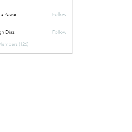
u Pawar
Follow
gh Diaz
Follow
Members (126)