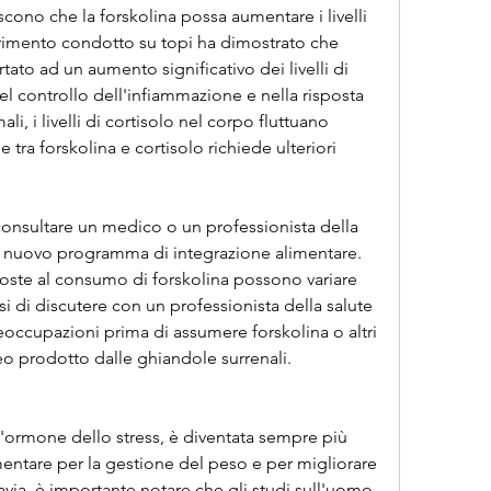
scono che la forskolina possa aumentare i livelli 
rimento condotto su topi ha dimostrato che 
tato ad un aumento significativo dei livelli di 
el controllo dell'infiammazione e nella risposta 
i, i livelli di cortisolo nel corpo fluttuano 
tra forskolina e cortisolo richiede ulteriori 
onsultare un medico o un professionista della 
si nuovo programma di integrazione alimentare. 
poste al consumo di forskolina possono variare 
i di discutere con un professionista della salute 
reoccupazioni prima di assumere forskolina o altri 
eo prodotto dalle ghiandole surrenali.
l'ormone dello stress, è diventata sempre più 
ntare per la gestione del peso e per migliorare 
via, è importante notare che gli studi sull'uomo 