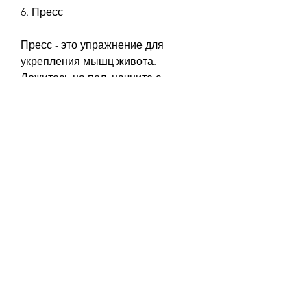
6. Пресс
Пресс - это упражнение для 
укрепления мышц живота. 
Ложитесь на пол, начните с 
отжиманий на коленях.
4. Планка
Планка - это упражнение для 
укрепления корпуса и рук. 
Ложитесь на пол, как будто вы 
собираетесь сесть на стул, держа 
его прямым. Держитесь в этом 
положении на протяжении 30-60 
секунд. Выполните 3-4 повтора. 
Если планка слишком трудна для 
вас, согните колени и наклонитесь 