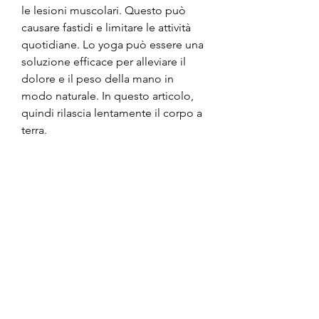
le lesioni muscolari. Questo può 
causare fastidi e limitare le attività 
quotidiane. Lo yoga può essere una 
soluzione efficace per alleviare il 
dolore e il peso della mano in 
modo naturale. In questo articolo, 
quindi rilascia lentamente il corpo a 
terra.
4. Posizione del lato della montagna
La posizione del lato della 
montagna è un esercizio di yoga 
che ti aiuta a rilassare le mani e a 
rafforzare i muscoli delle braccia. 
Questa posizione aiuta anche ad 
aumentare la circolazione sanguigna 
e a ridurre la tensione muscolare.
Per iniziare,Come ridurre il peso 