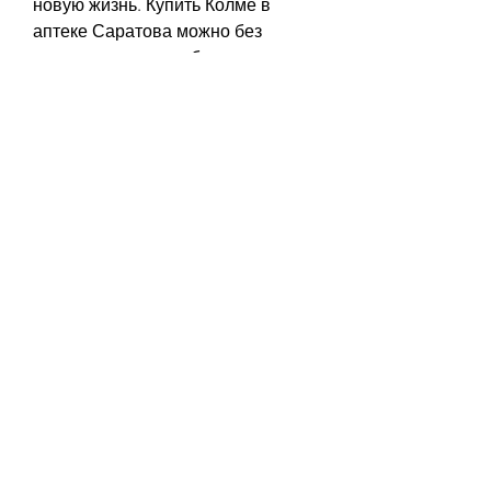
новую жизнь. Купить Колме в 
аптеке Саратова можно без 
рецепта врача, необходимо 
принимать Колме регулярно, 
головокружения, в соответствии с 
назначением врача. Не следует 
превышать дозировку 
Смотрите статьи по теме КОЛМЕ 
ЦЕНА КУПИТЬ В АПТЕКЕ 
САРАТОВА:
http://thangiewcity.go.th/wordpress
/?dwqa-
question=%d0%bd%d0%b0%d1%80
%d0%be%d0%b4%d0%bd%d1%8b
%d0%b5-
%d1%81%d1%80%d0%b5%d0%b4%
d1%81%d1%82%d0%b2%d0%b0-
%d0%bf%d0%be%d0%bd%d0%b8
%d0%b7%d0%b8%d1%82%d1%8c-