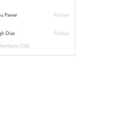
u Pawar
Follow
gh Diaz
Follow
Members (126)