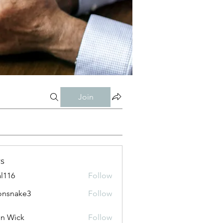
Join
s
al116
Follow
onsnake3
Follow
ke3
n Wick
Follow