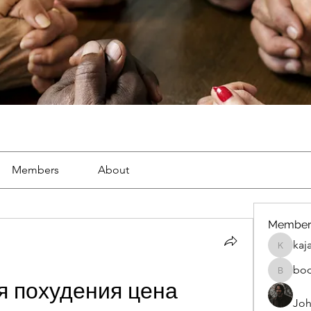
Members
About
Member
kaj
kajal116
bo
boonsna
 похудения цена 
Joh