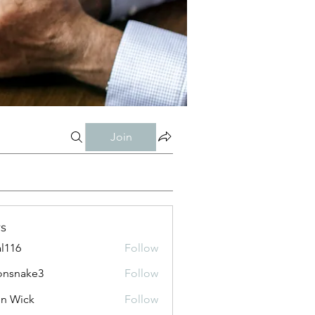
Join
s
al116
Follow
onsnake3
Follow
ke3
n Wick
Follow