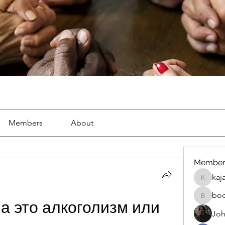
Members
About
Member
kaj
kajal116
bo
boonsna
а это алкоголизм или 
Joh