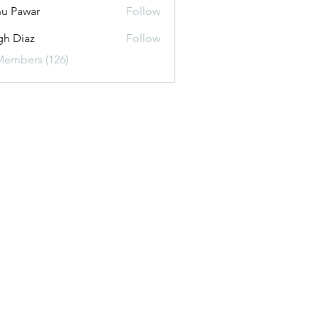
u Pawar
Follow
gh Diaz
Follow
Members (126)