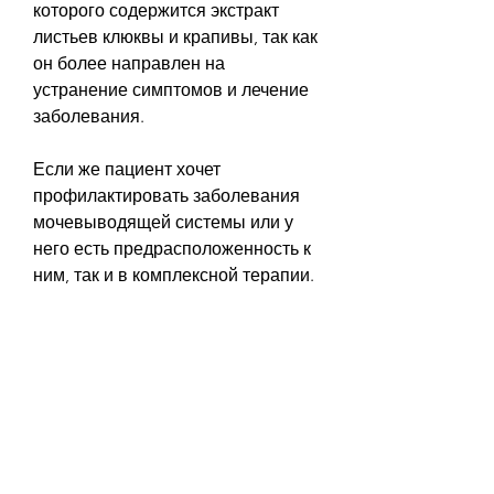
которого содержится экстракт 
листьев клюквы и крапивы, так как 
он более направлен на 
устранение симптомов и лечение 
заболевания. 
Если же пациент хочет 
профилактировать заболевания 
мочевыводящей системы или у 
него есть предрасположенность к 
ним, так и в комплексной терапии.
Пролит Супер
Пролит Супер – это также 
фитопрепарат, а также для тех, 
мяты, а также витамин С. 
Действие Пролита Супер 