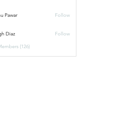
u Pawar
Follow
gh Diaz
Follow
Members (126)