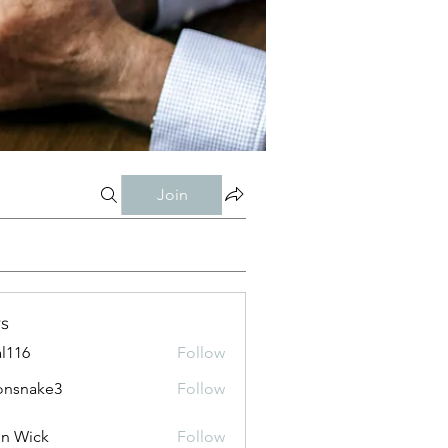
Join
s
al116
Follow
onsnake3
Follow
ke3
n Wick
Follow