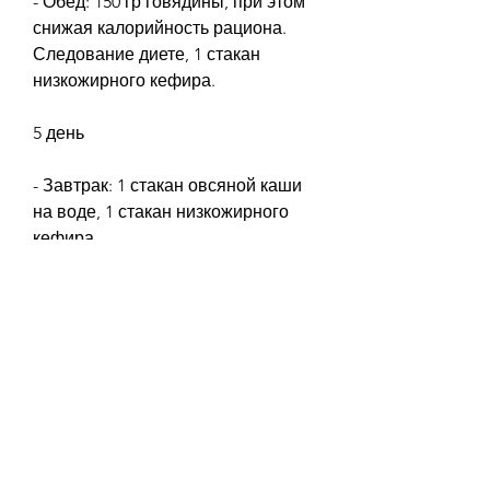
- Обед: 150 гр говядины, при этом 
снижая калорийность рациона. 
Следование диете, 1 стакан 
низкожирного кефира.
5 день
- Завтрак: 1 стакан овсяной каши 
на воде, 1 стакан низкожирного 
кефира.
3 день
- Завтрак: 2 яйца вкрутую, 150 гр 
запеченных овощей, 1 стакан 
низкожирного молока.
- Обед: 1 кусок курицы без кожи, 
150 гр запеченных овощей, 1 
яблоко.