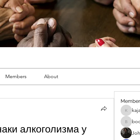
Members
About
Member
kaj
kajal116
bo
boonsna
аки алкоголизма у 
Joh