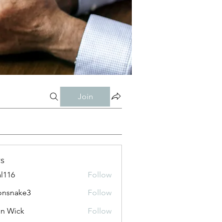
Join
s
al116
Follow
onsnake3
Follow
ke3
n Wick
Follow