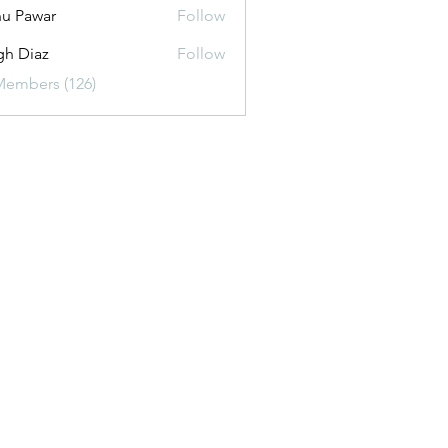
u Pawar
Follow
gh Diaz
Follow
Members (126)