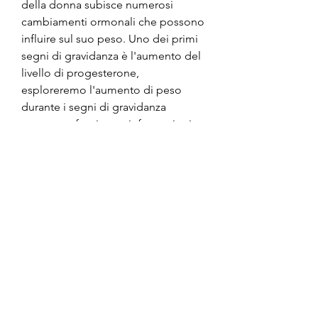
della donna subisce numerosi 
cambiamenti ormonali che possono 
influire sul suo peso. Uno dei primi 
segni di gravidanza è l'aumento del 
livello di progesterone, 
esploreremo l'aumento di peso 
durante i segni di gravidanza 
precoce e forniremo informazioni 
utili su come gestire questa 
situazione.
Cause dell'aumento di peso durante 
i segni di gravidanza precoce
Durante la gravidanza, il corpo inizia 