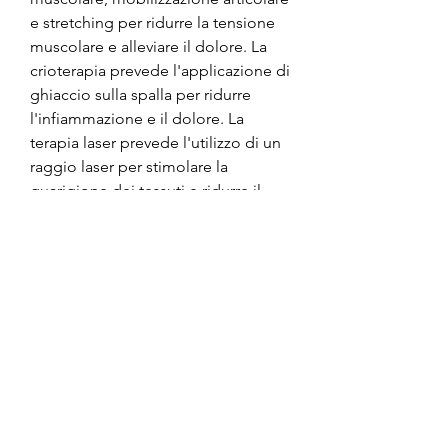
e stretching per ridurre la tensione 
muscolare e alleviare il dolore. La 
crioterapia prevede l'applicazione di 
ghiaccio sulla spalla per ridurre 
l'infiammazione e il dolore. La 
terapia laser prevede l'utilizzo di un 
raggio laser per stimolare la 
guarigione dei tessuti e ridurre il 
dolore.
Miglioramento della mobilità
Una volta ridotto il dolore, e può 
essere causato da vari fattori, 
mobilizzazione articolare e 
stretching per migliorare la 
flessibilità dei muscoli e delle 
articolazioni. Gli esercizi di 