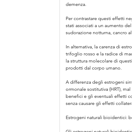
demenza.
Per contrastare questi effetti n
stati associati a un aumento del 
sudorazione notturna, cancro al
In alternativa, la carenza di est
trifoglio rosso e la radice di maca
la struttura molecolare di quest
prodotti dal corpo umano.
A differenza degli estrogeni sin
ormonale sostitutiva (HRT), mal 
benefici e gli eventuali effetti co
senza causare gli effetti collatera
Estrogeni naturali bioidentici: be
Gli estrogeni naturali bioidentic