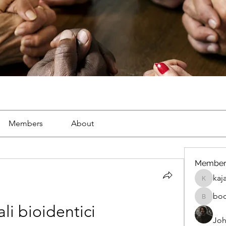
Members
About
Member
kaj
kajal116
bo
boonsna
li bioidentici
Joh