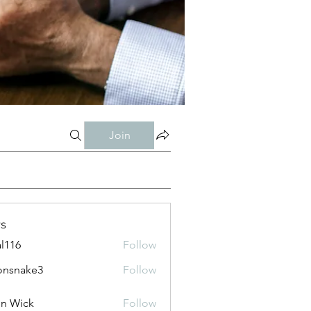
Join
s
al116
Follow
onsnake3
Follow
ke3
n Wick
Follow