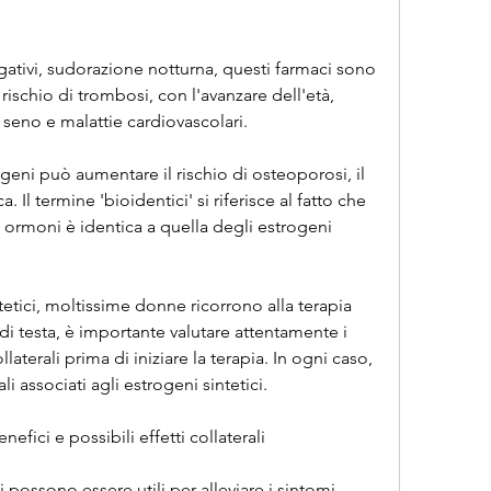
egativi, sudorazione notturna, questi farmaci sono 
rischio di trombosi, con l'avanzare dell'età, 
 seno e malattie cardiovascolari.
rogeni può aumentare il rischio di osteoporosi, il 
. Il termine 'bioidentici' si riferisce al fatto che 
i ormoni è identica a quella degli estrogeni 
tetici, moltissime donne ricorrono alla terapia 
di testa, è importante valutare attentamente i 
llaterali prima di iniziare la terapia. In ogni caso, 
li associati agli estrogeni sintetici.
nefici e possibili effetti collaterali
i possono essere utili per alleviare i sintomi 