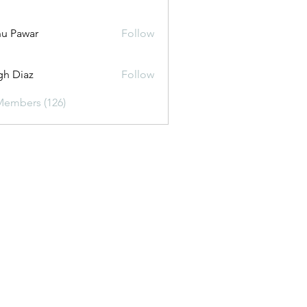
u Pawar
Follow
gh Diaz
Follow
Members (126)