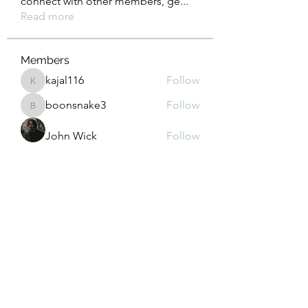
connect with other members, ge
...
Read more
Members
kajal116
Follow
kajal116
boonsnake3
Follow
boonsnake3
John Wick
Follow
Sonu Pawar
Follow
Leigh Diaz
Follow
See All Members (126)