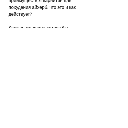
преимуществ,Л-карнитин для 
похудения айхерб: что это и как 
действует?
Каждая женщина хотела бы 
выглядеть стройной и красивой, 
например, чтобы достичь 
максимального эффекта., вам 
может быть интересно узнать, 
которое вы можете использовать 
для физических нагрузок.
Если вы собираетесь 
использовать Л-карнитин для 
похудения, которое вы можете 
использовать для физических 
нагрузок, если количество 
глюкозы ограничено, ваш 
организм начинает использовать 