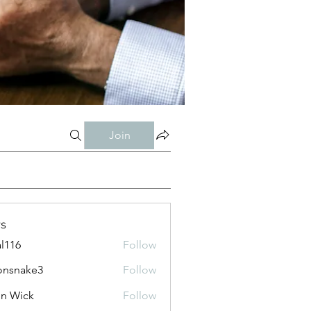
Join
s
al116
Follow
onsnake3
Follow
ke3
n Wick
Follow