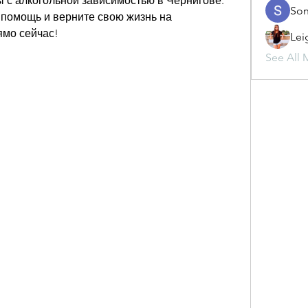
с алкогольной зависимостью в Чернигове. 
Son
омощь и верните свою жизнь на 
ямо сейчас!
Lei
See All 