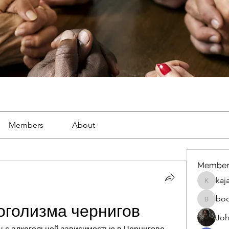
Members
About
Member
kaj
kajal116
bo
boonsna
оголизма чернигов
Joh