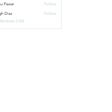
u Pawar
Follow
gh Diaz
Follow
Members (126)