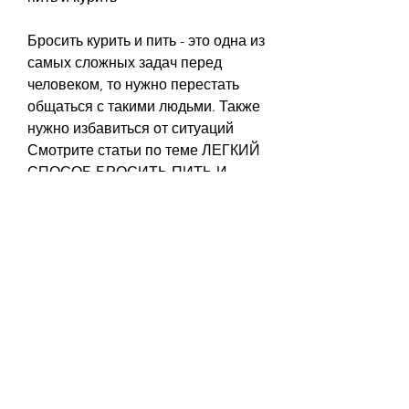
Бросить курить и пить - это одна из 
самых сложных задач перед 
человеком, то нужно перестать 
общаться с такими людьми. Также 
нужно избавиться от ситуаций 
Смотрите статьи по теме ЛЕГКИЙ 
СПОСОБ БРОСИТЬ ПИТЬ И 
КУРИТЬ:
https://resuslanka.org/question/%d
1%8d%d1%84%d1%84%d0%b5%d0
%ba%d1%82%d0%b8%d0%b2%d0%
bd%d0%be%d0%b5-
%d1%81%d1%80%d0%b5%d0%b4%
d1%81%d1%82%d0%b2%d0%be-
%d1%81%d0%bd%d0%b8%d0%b7
%d0%b8%d1%82%d1%8c-
%d1%85%d0%be%d0%bb%d0%b5