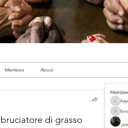
Members
About
Member
kaj
kajal116
bo
boonsna
bruciatore di grasso 
Joh