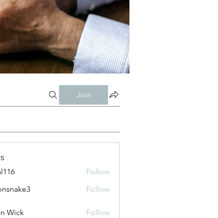
Join
s
al116
Follow
onsnake3
Follow
ke3
n Wick
Follow