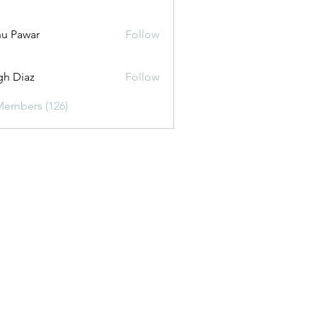
u Pawar
Follow
gh Diaz
Follow
Members (126)