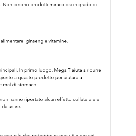
co. Non ci sono prodotti miracolosi in grado di 
alimentare, ginseng e vitamine.
ncipali. In primo luogo, Mega T aiuta a ridurre 
ggiunto a questo prodotto per aiutare a 
 e mal di stomaco.
non hanno riportato alcun effetto collaterale e 
 da usare.
o naturale che potrebbe essere utile per chi 