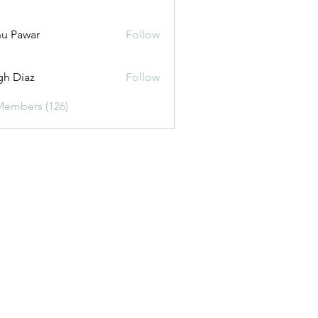
u Pawar
Follow
gh Diaz
Follow
Members (126)