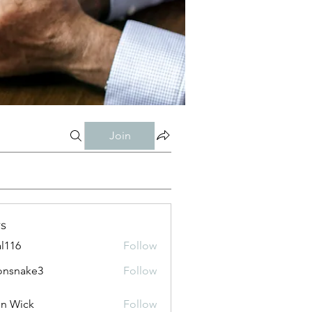
Join
s
al116
Follow
onsnake3
Follow
ke3
n Wick
Follow