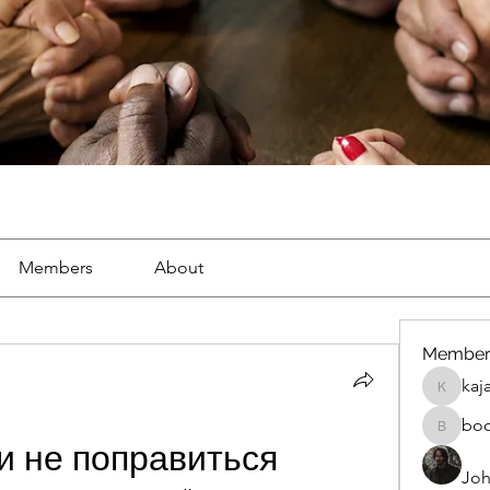
Members
About
Member
kaj
kajal116
bo
boonsna
и не поправиться
Joh