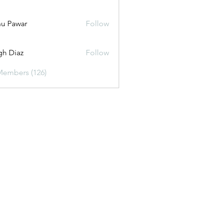
u Pawar
Follow
gh Diaz
Follow
Members (126)