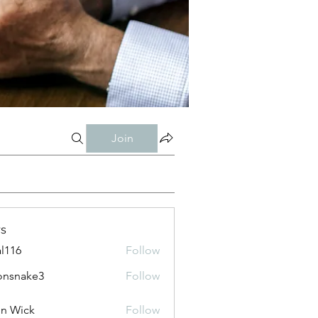
Join
s
al116
Follow
onsnake3
Follow
ke3
n Wick
Follow