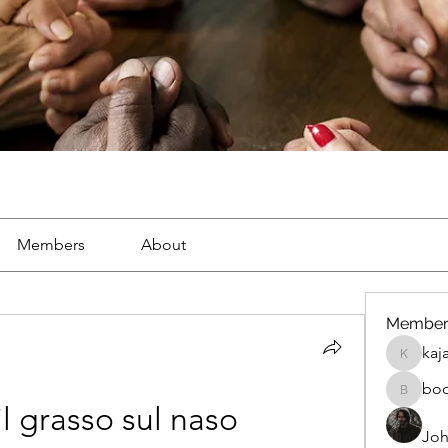
Members
About
Member
kaj
kajal116
bo
boonsna
l grasso sul naso
Joh