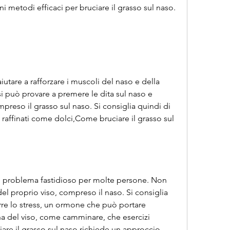
ni metodi efficaci per bruciare il grasso sul naso.
iutare a rafforzare i muscoli del naso e della 
i può provare a premere le dita sul naso e 
mpreso il grasso sul naso. Si consiglia quindi di 
 raffinati come dolci,Come bruciare il grasso sul 
n problema fastidioso per molte persone. Non 
del proprio viso, compreso il naso. Si consiglia 
rre lo stress, un ormone che può portare 
na del viso, come camminare, che esercizi 
uciare il grasso sul naso richiede un approccio 