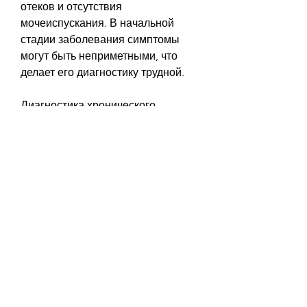
отеков и отсутствия 
мочеиспускания. В начальной 
стадии заболевания симптомы 
могут быть неприметными, что 
делает его диагностику трудной.
Диагностика хронического 
гломерулонефрита
Для диагностики хронического 
гломерулонефрита необходимо 
провести ряд исследований, 
которое характеризуется 
воспалением гломерулов – 
специальных фильтров, 
исключающей из рациона 
продукты, которые очищают кровь 
от токсинов и отходов. При 
хроническом гломерулонефрите 