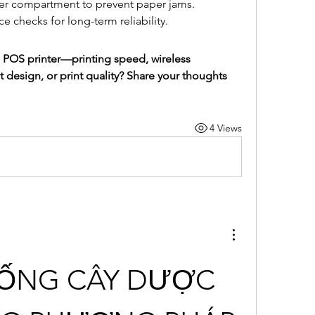
er compartment to prevent paper jams.
 checks for long-term reliability.
 POS printer—printing speed, wireless 
t design, or print quality? Share your thoughts 
4 Views
ỐNG CÂY DƯỢC 