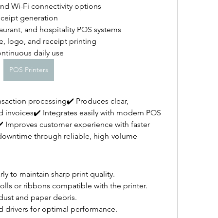
and Wi-Fi connectivity options
eceipt generation
taurant, and hospitality POS systems
 logo, and receipt printing
ontinuous daily use
POS Printers
saction processing✔️ Produces clear, 
nd invoices✔️ Integrates easily with modern POS 
 Improves customer experience with faster 
downtime through reliable, high-volume 
ly to maintain sharp print quality.
s or ribbons compatible with the printer.
 dust and paper debris.
d drivers for optimal performance.