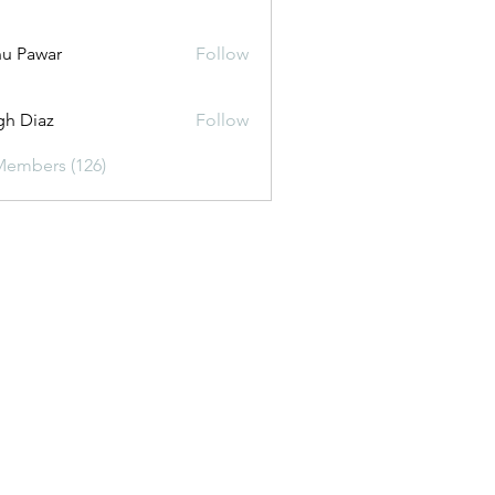
u Pawar
Follow
gh Diaz
Follow
Members (126)