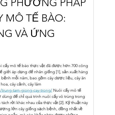
NG PHƯƠNG PHÁP 
 MÔ TẾ BÀO: 
NG VÀ ỨNG 
i cấy mô tế bào thực vật đã được hơn 700 công 
hế giới áp dụng để nhân giống [1], sản xuất hàng 
h bệnh mỗi năm, bao gồm cây dược liệu, cây ăn 
hoa, cây cảnh, cây lâm 
n/trung-tam-giong-cay-trong/
 Nuôi cấy mô tế 
 dùng để chỉ quá trình nuôi cấy vô trùng trong 
ách rời khác nhau của thực vật [2]. Kỹ thuật này 
lượng lớn cây giống sạch bệnh, đồng nhất về 
i gian ngắn, mà còn khắc phục được những 