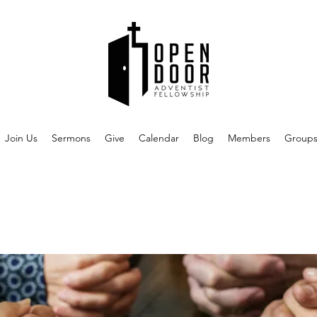
Join Us
Sermons
Give
Calendar
Blog
Members
Group