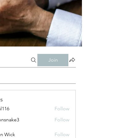
Join
s
al116
Follow
onsnake3
Follow
ke3
n Wick
Follow