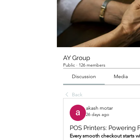
AY Group
Public
·
126 members
Discussion
Media
Back
akash motar
26 days ago
POS Printers: Powering 
Every smooth checkout starts with