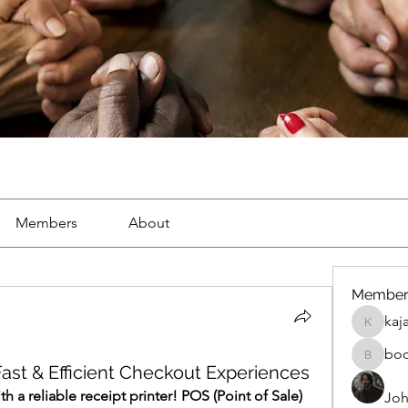
Members
About
Member
kaj
kajal116
bo
boonsna
Fast & Efficient Checkout Experiences
 a reliable receipt printer! POS (Point of Sale) 
Joh