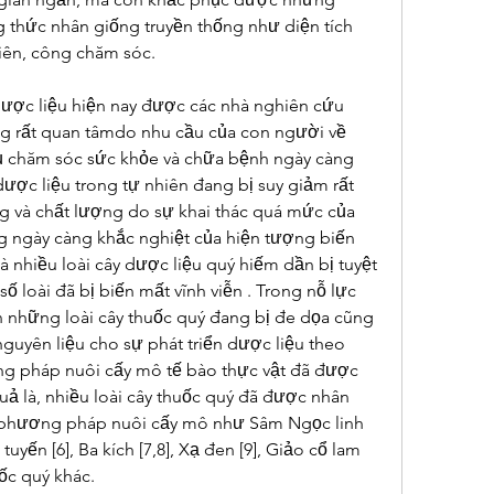
hức nhân giống truyền thống như diện tích 
hiên, công chăm sóc.
ợc liệu hiện nay được các nhà nghiên cứu 
g rất quan tâmdo nhu cầu của con người về 
 chăm sóc sức khỏe và chữa bệnh ngày càng 
dược liệu trong tự nhiên đang bị suy giảm rất 
g và chất lượng do sự khai thác quá mức của 
g ngày càng khắc nghiệt của hiện tượng biến 
là nhiều loài cây dược liệu quý hiếm dần bị tuyệt 
ố loài đã bị biến mất vĩnh viễn . Trong nỗ lực 
 những loài cây thuốc quý đang bị đe dọa cũng 
uyên liệu cho sự phát triển dược liệu theo 
 pháp nuôi cấy mô tế bào thực vật đã được 
uả là, nhiều loài cây thuốc quý đã được nhân 
phương pháp nuôi cấy mô như Sâm Ngọc linh 
tuyến [6], Ba kích [7,8], Xạ đen [9], Giảo cổ lam 
uốc quý khác.