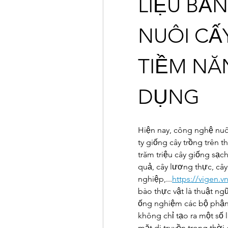
LIỆU BẰ
NUÔI CẤY
TIỀM NĂ
DỤNG
Hiện nay, công nghệ nuô
ty giống cây trồng trên t
trăm triệu cây giống sạc
quả, cây lương thực, cây 
nghiệp,...
https://vigen.v
bào thực vật là thuật ngữ
ống nghiệm các bộ phận t
không chỉ tạo ra một số 
mặt di truyền trong thờ