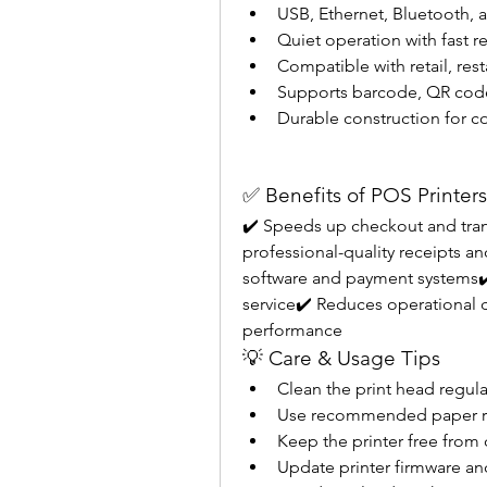
USB, Ethernet, Bluetooth, 
Quiet operation with fast r
Compatible with retail, res
Supports barcode, QR code,
Durable construction for c
✅ Benefits of POS Printers
✔️ Speeds up checkout and tran
professional-quality receipts a
software and payment systems✔️
service✔️ Reduces operational 
performance
💡 Care & Usage Tips
Clean the print head regular
Use recommended paper roll
Keep the printer free from
Update printer firmware an