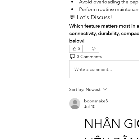
Avoid overloading the pap
Perform routine maintenance
💬 Let's Discuss!
Which feature matters most in a
connectivity, durability, compac
below!
0
3 Comments
Write a comment...
Sort by:
Newest
boonsnake3
Jul 10
NHÂN GI