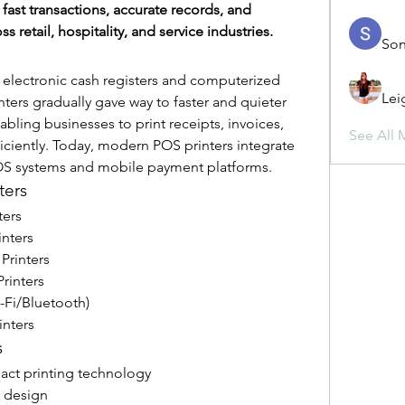
fast transactions, accurate records, and 
 retail, hospitality, and service industries.
Son
electronic cash registers and computerized 
Lei
nters gradually gave way to faster and quieter 
bling businesses to print receipts, invoices, 
See All 
ficiently. Today, modern POS printers integrate 
OS systems and mobile payment platforms.
ters
ters
inters
Printers
rinters
i-Fi/Bluetooth)
inters
s
act printing technology
 design