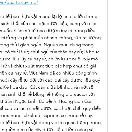
.vn/dua-ta-cay-mo/
tế bào thực vật mang lại lợi ích to lớn trong 
sinh khối của các loại dược liệu, cùng với các 
uốn. Các mô tế bào được duy trì trong điều 
h trưởng và phát triển nhanh chóng, tạo ra lượng 
 trong thời gian ngắn. Nguồn mẫu dùng trong 
 có thể là rễ; chồi ngủ của thân hay củ; lá hoặc 
dược liệu lấy củ hay rễ, chiến lược nuôi cấy mô 
i rễ và chiết xuất trực tiếp các hợp chất có giá 
triển củ hay rễ. Việt Nam đã có nhiều công trình 
ôi cấy rễ tơ đối với các loại cây dược liệu quý 
, Ké hoa đào, Cát cánh, Bá bệnh,…và một số 
ân sinh khối rễ bằng hệ thống bioreactor với 
hư Sâm Ngọc Linh, Bá bệnh, Hoàng Liên Gai, 
cao và tách chiết được các hoạt chất quý điển 
comanone, alkaloid, saponin có trong rễ cây.
 tế bào thực vật đóng vai trò quan trọng trong 
ồn nguồn gen của cây dược liệu. Tiềm năng và 