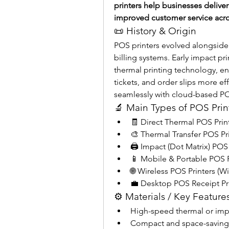
printers help businesses deliver 
improved customer service across
📜 History & Origin
POS printers evolved alongside 
billing systems. Early impact pri
thermal printing technology, ena
tickets, and order slips more ef
seamlessly with cloud-based P
🔬 Main Types of POS Prin
🧾 Direct Thermal POS Prin
🎨 Thermal Transfer POS Pr
🖨️ Impact (Dot Matrix) POS 
📱 Mobile & Portable POS P
🌐 Wireless POS Printers (W
💼 Desktop POS Receipt Pr
⚙️ Materials / Key Feature
High-speed thermal or imp
Compact and space-saving