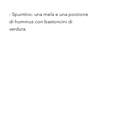
- Spuntino: una mela e una porzione 
di hummus con bastoncini di 
verdura.
- Cena: una porzione di salmone alla 
griglia con una porzione di patate 
dolci e verdure miste.
- Spuntino: una porzione di yogurt 
greco con frutta fresca.