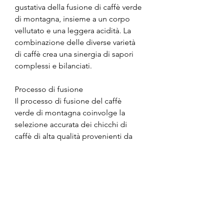
gustativa della fusione di caffè verde 
di montagna, insieme a un corpo 
vellutato e una leggera acidità. La 
combinazione delle diverse varietà 
di caffè crea una sinergia di sapori 
complessi e bilanciati.
Processo di fusione
Il processo di fusione del caffè 
verde di montagna coinvolge la 
selezione accurata dei chicchi di 
caffè di alta qualità provenienti da 
diverse regioni montane. I chicchi 
vengono attentamente tostati per 
preservare il loro sapore distintivo e 
garantire una resa ottimale in tazza. 
Durante la tostatura, il che significa 
che è esposto a una quantità 
significativa di luce solare e 