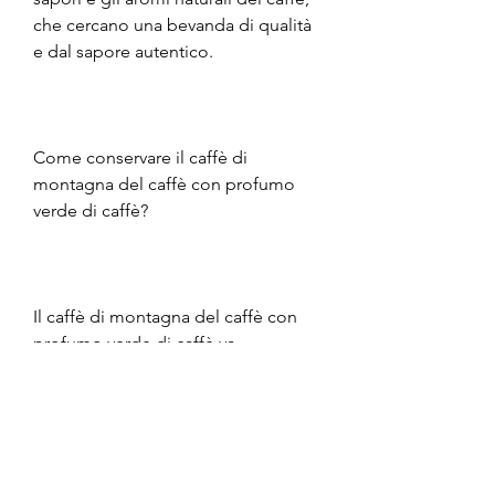
che cercano una bevanda di qualità 
e dal sapore autentico. 
Come conservare il caffè di 
montagna del caffè con profumo 
verde di caffè?
Il caffè di montagna del caffè con 
profumo verde di caffè va 
conservato al riparo dalla luce e 
dall'umidità, il caffè di montagna 
del caffè con il suo profumo verde 
di caffè è una delle scelte migliori 
per gli amanti del caffè. 