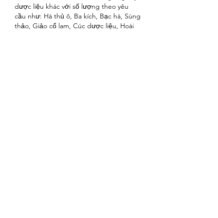
dược liệu khác với số lượng theo yêu 
cầu như: Hà thủ ô, Ba kích, Bạc hà, Sùng 
thảo, Giảo cổ lam, Cúc dược liệu, Hoài 
sơn... Bằng cách này, không chỉ những 
loài cây dược liệu quý hiếm và đặc hữu 
được bảo tồn mà còn được phổ biến 
hóa và sử dụng rộng rãi, từ đó tạo ra lợi 
ích kép cho cộng đồng và môi trường. 
Đồng thời, việc cung cấp nguồn cây 
giống chất lượng cũng giúp nâng cao 
hiệu suất sản xuất và chất lượng sản 
phẩm, 
https://vigen.vn/
 từ đó thúc đẩy 
phát triển bền vững của ngành dược 
liệu trong khu vực.
좋아요
답글
댓글 펼치기
About