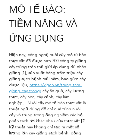
MÔ TẾ BÀO: 
TIỀM NĂNG VÀ 
ỨNG DỤNG
Hiện nay, công nghệ nuôi cấy mô tế bào 
thực vật đã được hơn 700 công ty giống 
cây trồng trên thế giới áp dụng để nhân 
giống [1], sản xuất hàng trăm triệu cây 
giống sạch bệnh mỗi năm, bao gồm cây 
dược liệu, 
https://vigen.vn/trung-tam-
giong-cay-trong/
 cây ăn quả, cây lương 
thực, cây hoa, cây cảnh, cây lâm 
nghiệp,...Nuôi cấy mô tế bào thực vật là 
thuật ngữ dùng để chỉ quá trình nuôi 
cấy vô trùng trong ống nghiệm các bộ 
phận tách rời khác nhau của thực vật [2]. 
Kỹ thuật này không chỉ tạo ra một số 
lượng lớn cây giống sạch bệnh, đồng 