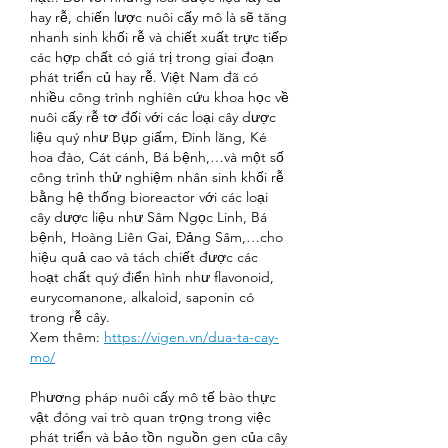
hay rễ, chiến lược nuôi cấy mô là sẽ tăng 
nhanh sinh khối rễ và chiết xuất trực tiếp 
các hợp chất có giá trị trong giai đoạn 
phát triển củ hay rễ. Việt Nam đã có 
nhiều công trình nghiên cứu khoa học về 
nuôi cấy rễ tơ đối với các loại cây dược 
liệu quý như Bụp giấm, Đinh lăng, Ké 
hoa đào, Cát cánh, Bá bệnh,…và một số 
công trình thử nghiệm nhân sinh khối rễ 
bằng hệ thống bioreactor với các loại 
cây dược liệu như Sâm Ngọc Linh, Bá 
bệnh, Hoàng Liên Gai, Đảng Sâm,…cho 
hiệu quả cao và tách chiết được các 
hoạt chất quý điển hình như flavonoid, 
eurycomanone, alkaloid, saponin có 
trong rễ cây.
Xem thêm: 
https://vigen.vn/dua-ta-cay-
mo/
Phương pháp nuôi cấy mô tế bào thực 
vật đóng vai trò quan trọng trong việc 
phát triển và bảo tồn nguồn gen của cây 