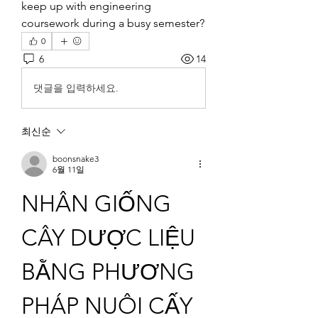
keep up with engineering 
coursework during a busy semester?
0
6
14
댓글을 입력하세요.
최신순
boonsnake3
6월 11일
NHÂN GIỐNG 
CÂY DƯỢC LIỆU 
BẰNG PHƯƠNG 
PHÁP NUÔI CẤY 