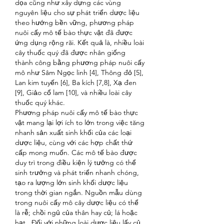
dọa cũng như xây dựng các vùng 
nguyên liệu cho sự phát triển dược liệu 
theo hướng bền vững, phương pháp 
nuôi cấy mô tế bào thực vật đã được 
ứng dụng rộng rãi. Kết quả là, nhiều loài 
cây thuốc quý đã được nhân giống 
thành công bằng phương pháp nuôi cấy 
mô như Sâm Ngọc linh [4], Thông đỏ [5], 
Lan kim tuyến [6], Ba kích [7,8], Xạ đen 
[9], Giảo cổ lam [10], và nhiều loài cây 
thuốc quý khác.
Phương pháp nuôi cấy mô tế bào thực 
vật mang lại lợi ích to lớn trong việc tăng 
nhanh sản xuất sinh khối của các loại 
dược liệu, cùng với các hợp chất thứ 
cấp mong muốn. Các mô tế bào được 
duy trì trong điều kiện lý tưởng có thể 
sinh trưởng và phát triển nhanh chóng, 
tạo ra lượng lớn sinh khối dược liệu 
trong thời gian ngắn. Nguồn mẫu dùng 
trong nuôi cấy mô cây dược liệu có thể 
là rễ; chồi ngủ của thân hay củ; lá hoặc 
hạt.. Đối với những loài dược liệu lấy củ 