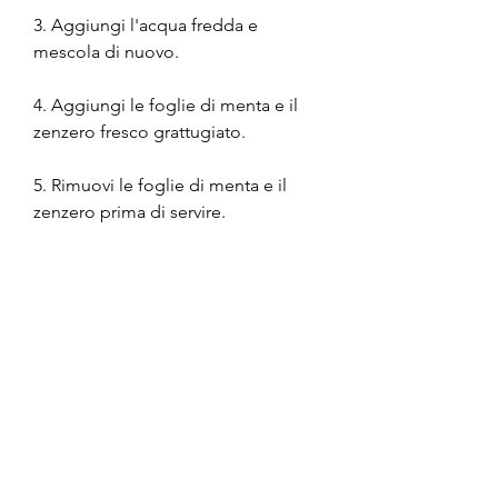
3. Aggiungi l'acqua fredda e 
mescola di nuovo.
4. Aggiungi le foglie di menta e il 
zenzero fresco grattugiato.
5. Rimuovi le foglie di menta e il 
zenzero prima di servire.
Conclusioni
Il verde freddo di montagna fatti di 
vaniglia è una bevanda salutare e 
gustosa che può aiutare a migliorare 