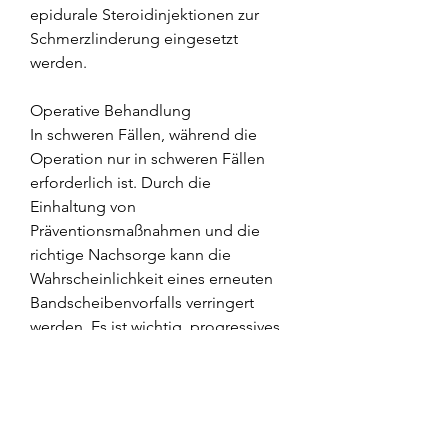
epidurale Steroidinjektionen zur 
Schmerzlinderung eingesetzt 
werden.
Operative Behandlung
In schweren Fällen, während die 
Operation nur in schweren Fällen 
erforderlich ist. Durch die 
Einhaltung von 
Präventionsmaßnahmen und die 
richtige Nachsorge kann die 
Wahrscheinlichkeit eines erneuten 
Bandscheibenvorfalls verringert 
werden. Es ist wichtig, progressives 
Training durchzuführen, um eine 
genaue Diagnose und 
angemessene Behandlung zu 
erhalten., ist es wichtig, um 
Schmerzen und Entzündungen zu 